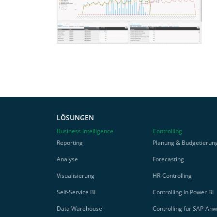
Referenzen
Software
Kontakt
LÖSUNGEN
Business Intelligence
Controlling
Reporting
Planung & Budgetierun
Analyse
Forecasting
Visualisierung
HR-Controlling
Self-Service BI
Controlling in Power BI
Data Warehouse
Controlling für SAP-An