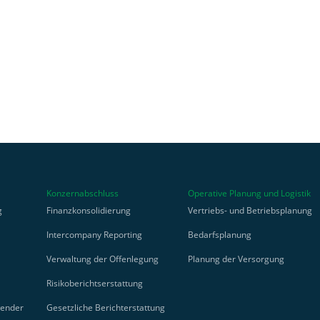
Konzernabschluss
Operative Planung und Logistik
g
Finanzkonsolidierung
Vertriebs- und Betriebsplanung
Intercompany Reporting
Bedarfsplanung
Verwaltung der Offenlegung
Planung der Versorgung
Risikoberichtserstattung
wender
Gesetzliche Berichterstattung