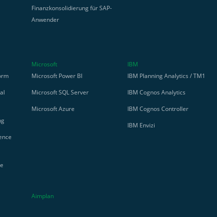
Finanzkonsolidierung für SAP-
Anwender
Microsoft
IBM
orm
Microsoft Power BI
IBM Planning Analytics / TM1
al
Microsoft SQL Server
IBM Cognos Analytics
Microsoft Azure
IBM Cognos Controller
ng
IBM Envizi
gence
se
Aimplan