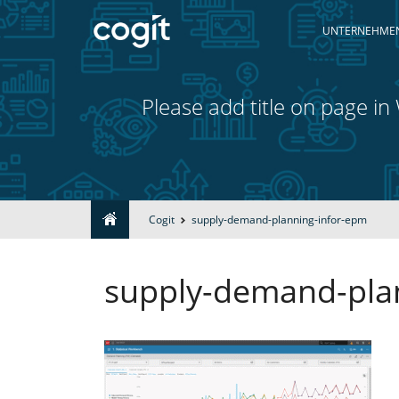
UNTERNEHME
Please add title on page i
Home
Cogit
supply-demand-planning-infor-epm
Unternehmen
supply-demand-pla
Lösungen
Leistungen