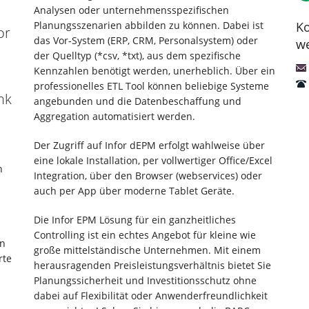
Analysen oder unternehmensspezifischen
Ko
Planungsszenarien abbilden zu können. Dabei ist
or
das Vor-System (ERP, CRM, Personalsystem) oder
we
der Quelltyp (*csv, *txt), aus dem spezifische
Kennzahlen benötigt werden, unerheblich. Über ein
professionelles ETL Tool können beliebige Systeme
nk
angebunden und die Datenbeschaffung und
Aggregation automatisiert werden.
Der Zugriff auf Infor dEPM erfolgt wahlweise über
eine lokale Installation, per vollwertiger Office/Excel
h
Integration, über den Browser (webservices) oder
auch per App über moderne Tablet Geräte.
Die Infor EPM Lösung für ein ganzheitliches
Controlling ist ein echtes Angebot für kleine wie
en
große mittelständische Unternehmen. Mit einem
rte
herausragenden Preisleistungsverhältnis bietet Sie
Planungssicherheit und Investitionsschutz ohne
dabei auf Flexibilität oder Anwenderfreundlichkeit