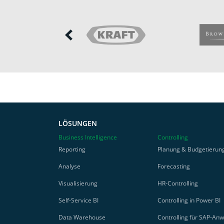
LÖSUNGEN
Business Intelligence
Controlling
Reporting
Planung & Budgetierun
Analyse
Forecasting
Visualisierung
HR-Controlling
Self-Service BI
Controlling in Power BI
Data Warehouse
Controlling für SAP-An