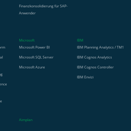
Finanzkonsolidierung für SAP-
Anwender
Microsoft
IBM
orm
Microsoft Power BI
IBM Planning Analytics / TM1
al
Microsoft SQL Server
IBM Cognos Analytics
Microsoft Azure
IBM Cognos Controller
ng
IBM Envizi
gence
se
Aimplan